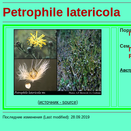
Petrophile latericola
Пор
Сем.
Австр
(
источник - source
)
Последние изменения (Last modified):
28.09.2019