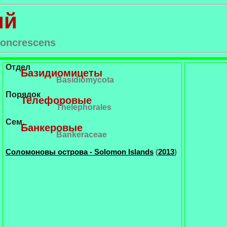
ый
concrescens
Отдел
Базидиомицеты
Basidiomycota
Порядок
Телефоровые
Thelephorales
Сем.
Банкеровые
Bankeraceae
Соломоновы острова - Solomon Islands
(
2013
)