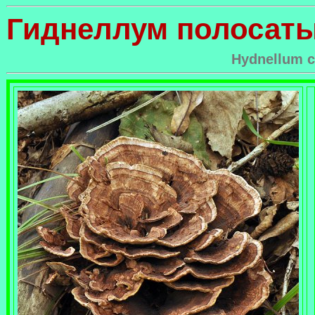
Гиднеллум полосат
Hydnellum 