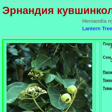
Эрнандия кувшинко
Hernandia n
Lantern Tre
Пор
Сем.
Пала
Токе
Тувал