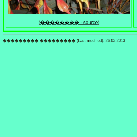
(
�������� - source
)
��������� ��������� (Last modified):
26.03.2013