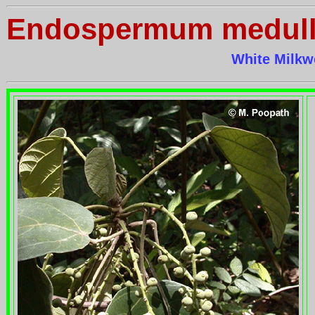
Endospermum medul
White Milk