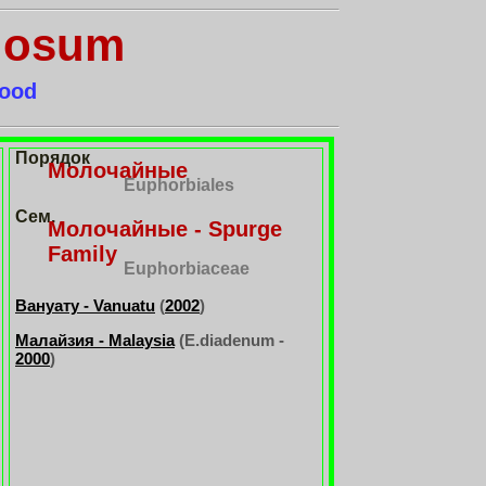
losum
wood
Порядок
Молочайные
Euphorbiales
Сем.
Молочайные - Spurge
Family
Euphorbiaceae
Вануату - Vanuatu
(
2002
)
Малайзия - Malaysia
(
E.diadenum -
2000
)