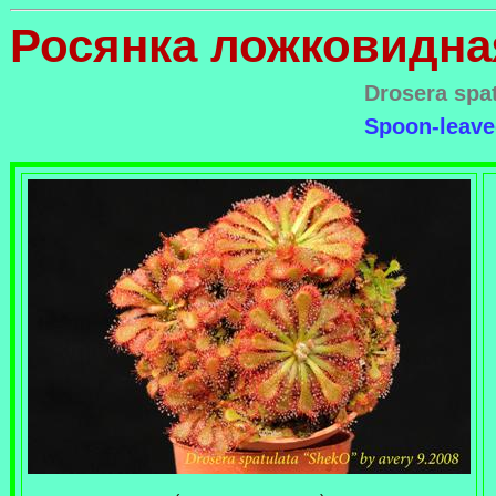
Росянка ложковидна
Drosera spa
Spoon-leav