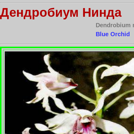
Дендробиум Нинда
Dendrobium n
Blue Orchid