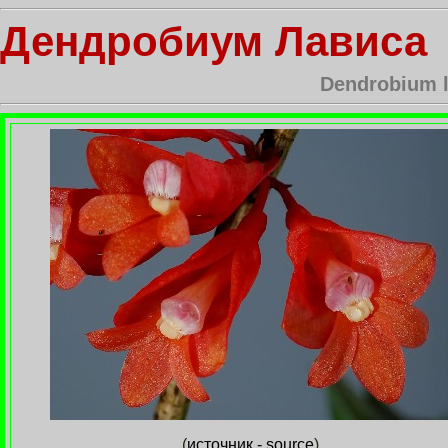
Дендробиум Лависа
Dendrobium l
(
источник - source
)