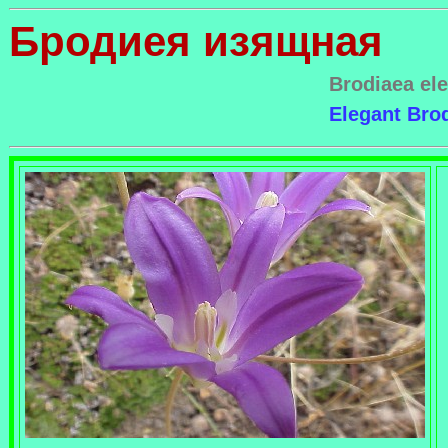
Бродиея изящная
Brodiaea el
Elegant Brod