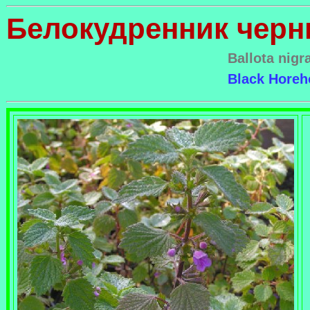
Белокудренник чер
Ballota nigr
Black Hore