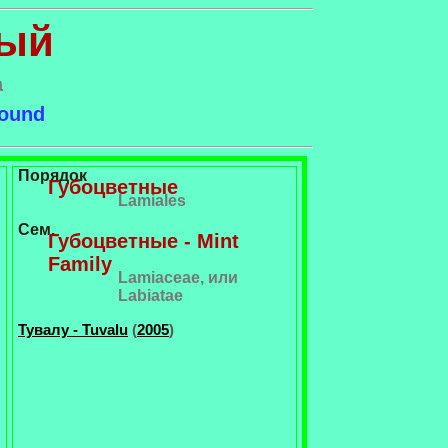
ный
a
hound
Порядок
Губоцветные
Lamiales
Сем.
Губоцветные - Mint
Family
Lamiaceae, или
Labiatae
Тувалу - Tuvalu
(
2005
)