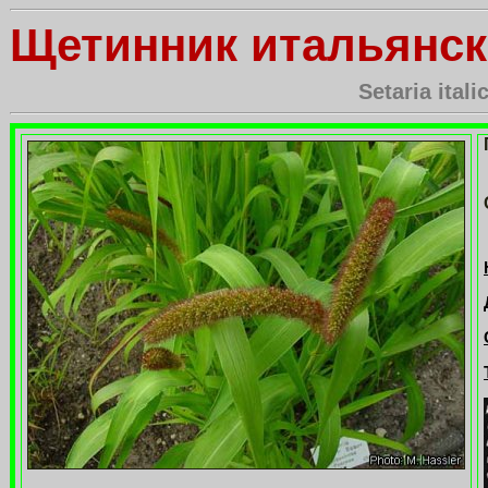
Щетинник итальянс
Setaria itali