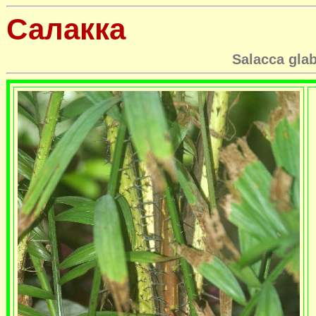
Салакка
Salacca
gla