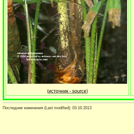
(
источник - source
)
Последние изменения (Last modified):
03.10.2013