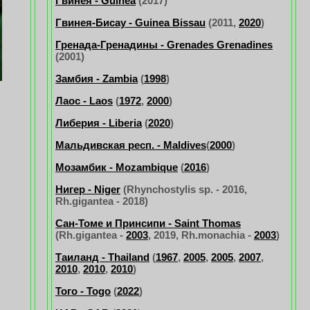
Гвинея - Guinea
(2017)
Гвинея-Бисау - Guinea Bissau
(2011,
2020
)
Гренада-Гренадины - Grenades Grenadines
(2001)
Замбия - Zambia
(
1998
)
Лаос - Laos
(
1972
,
2000
)
Либерия - Liberia
(
2020
)
Мальдивская респ. - Maldives
(
2000
)
Мозамбик - Mozambique
(
2016
)
Нигер - Niger
(Rhynchostylis sp. - 2016,
Rh.gigantea - 2018)
Сан-Томе и Принсипи - Saint Thomas
(Rh.gigantea -
2003
, 2019, Rh.monachia -
2003
)
Таиланд - Thailand
(
1967
,
2005
,
2005
,
2007
,
2010
,
2010
,
2010
)
Того - Togo
(
2022
)