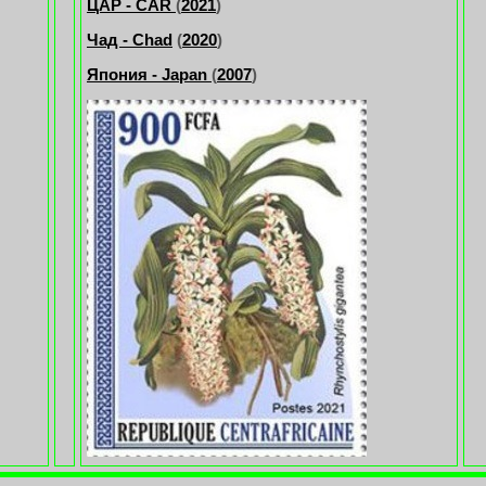
ЦАР - CAR
(
2021
)
Чад - Chad
(
2020
)
Япония - Japan
(
2007
)