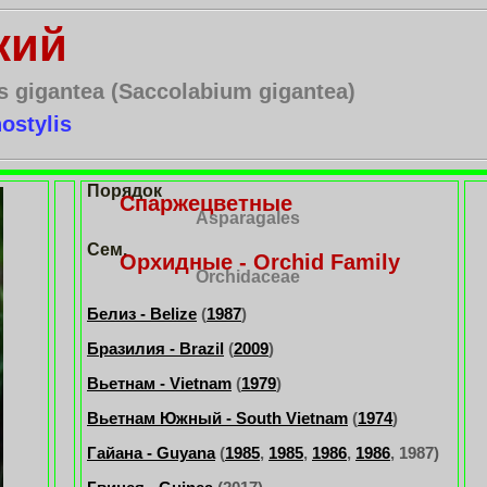
кий
s gigantea (Saccolabium gigantea)
ostylis
Порядок
Спаржецветные
Asparagales
Сем.
Орхидные - Orchid Family
Orchidaceae
Белиз - Belize
(
1987
)
Бразилия - Brazil
(
2009
)
Вьетнам - Vietnam
(
1979
)
Вьетнам Южный - South Vietnam
(
1974
)
Гайана - Guyana
(
1985
,
1985
,
1986
,
1986
, 1987)