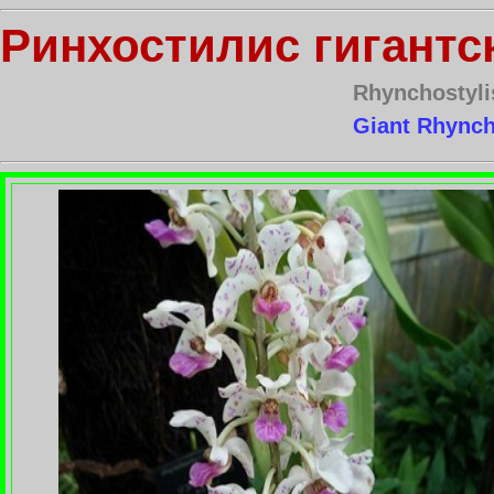
Ринхостилис гигантс
Rhynchostyli
Giant Rhynch