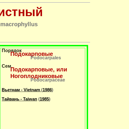
листный
 macrophyllus
Порядок
Подокарповые
Podocarpales
Сем.
Подокарповые, или
Ногоплодниковые
Podocarpaceae
Вьетнам - Vietnam
(
1986
)
Тайвань - Taiwan
(
1985
)