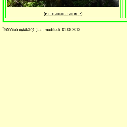
(
источник - source
)
Ïîñëåäíèå èçìåíåíèÿ (Last modified):
01.08.2013