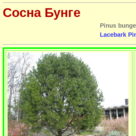
Сосна Бунге
Pinus bung
Lacebark Pi