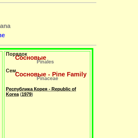
eana
ne
Порядок
Сосновые
Pinales
Сем.
Сосновые - Pine Family
Pinaceae
Республика Корея - Republic of
Korea
(
1979
)