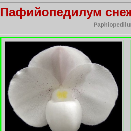
Пафийопедилум сне
Paphiopedil