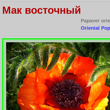
Мак восточный
Papaver orie
Oriental Po