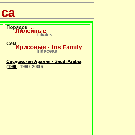
ica
Порядок
Лилейные
Liliales
Сем.
Ирисовые - Iris Family
Iridaceae
Саудовская Аравия - Saudi Arabia
(
1990
, 1990, 2000)