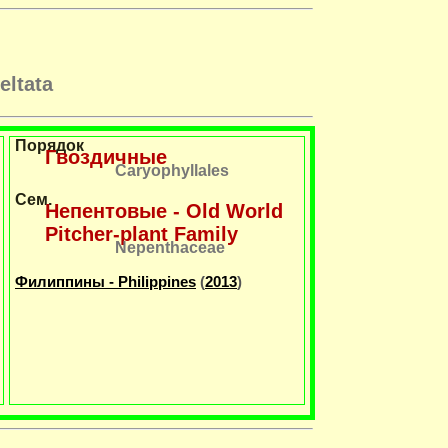
eltata
Порядок
Гвоздичные
Caryophyllales
Сем.
Непентовые - Old World
Pitcher-plant Family
Nepenthaceae
Филиппины - Philippines
(
2013
)