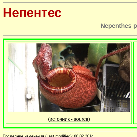
Непентес
Nepenthes p
(
источник - source
)
Последние изменения (Last modified):
08.02.2014