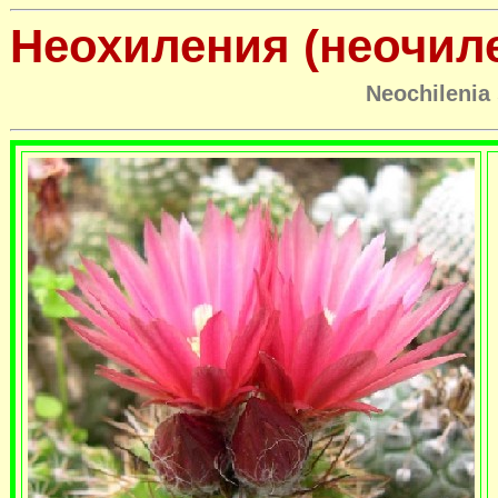
Неохиления (неочил
Neochilenia