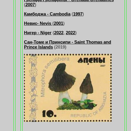
(
2007
)
Камбоджа - Cambodia
(
1997
)
Невис- Nevis
(
2001
)
Нигер - Niger
(
2022
,
2022
)
Сан-Томе и Принсипи - Saint Thomas and
Prince Islands
(2019)