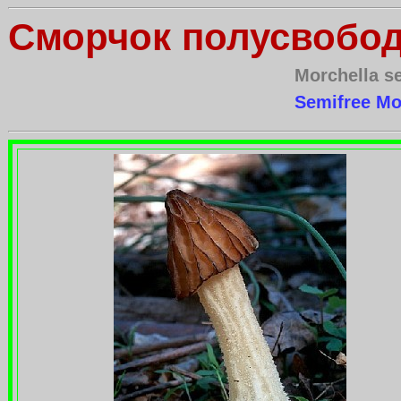
Сморчок полусвобо
Morchella se
Semifree Mo