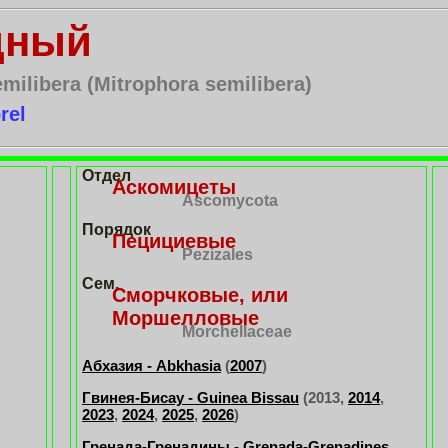
дный
milibera (Mitrophora semilibera)
rel
Отдел
Аскомицеты
Ascomycota
Порядок
Пецициевые
Pezizales
Сем.
Сморчковые, или
Моршелловые
Morchellaceae
Абхазия - Abkhasia
(
2007
)
Гвинея-Бисау - Guinea Bissau
(2013,
2014
,
2023
,
2024
,
2025
,
2026
)
Гренада-Гренадины - Grenada-Grenadines