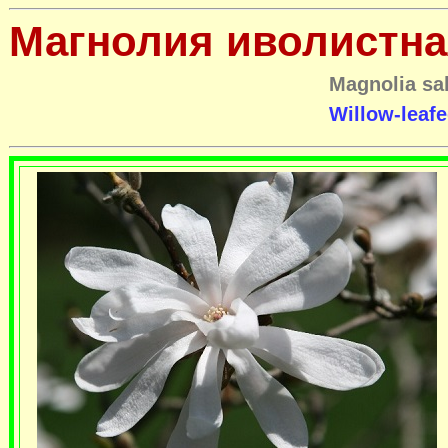
Магнолия иволистна
Magnolia sal
Willow-leaf