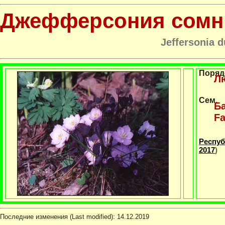
Джефферсония сомн
Jeffersonia d
Поряд
Л
Сем.
Ба
Fa
Респуб
2017
)
Последние изменения (Last modified):
14.12.2019