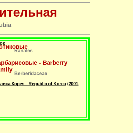
ительная
ubia
ок
ютиковые
Ranales
рбарисовые - Barberry
mily
Berberidaceae
лика Корея - Republic of Korea
(
2001
,