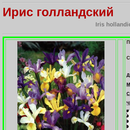
Ирис голландский
Iris hollandi
П
С
Д
М
С
Ч