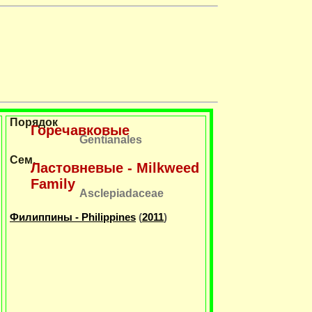
Порядок
Горечавковые
Gentianales
Сем.
Ластовневые - Milkweed
Family
Asclepiadaceae
Филиппины - Philippines
(
2011
)