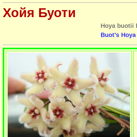
Хойя Буоти
Hoya buotii
Buot’s Hoya