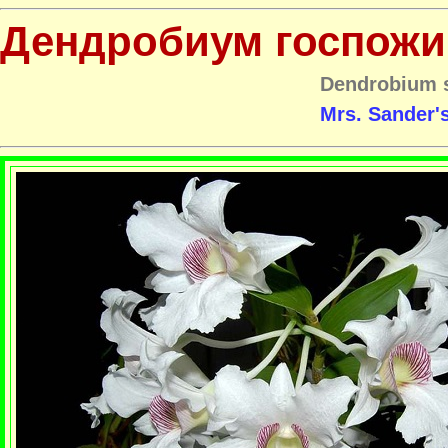
Дендробиум госпожи
Dendrobium 
Mrs. Sander'