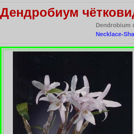
Дендробиум чётков
Dendrobium 
Necklace-Sh