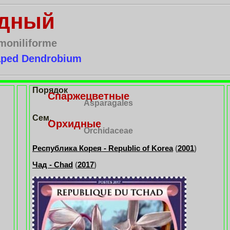
идный
moniliforme
aped Dendrobium
Порядок
Спаржецветные
Asparagales
Сем.
Орхидные
Orchidaceae
Республика Корея - Republic of Korea
(
2001
)
Чад - Chad
(
2017
)