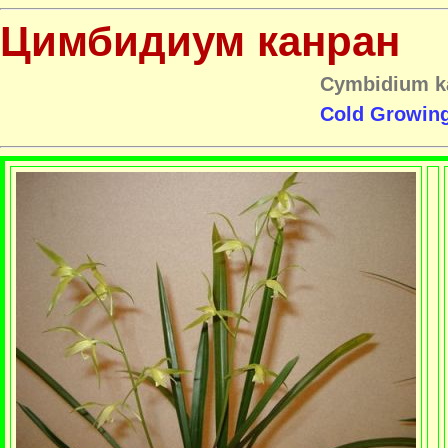
Цимбидиум канран
Cymbidium k
Cold Growin