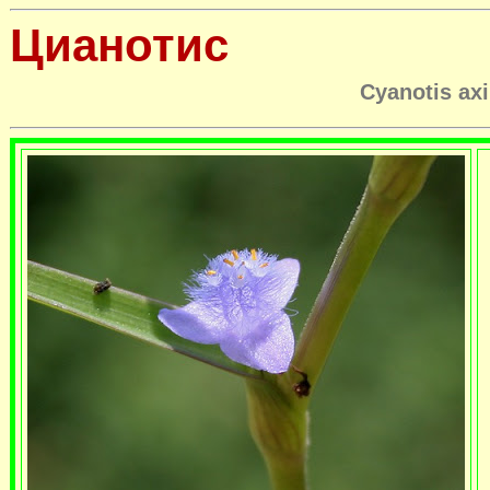
Цианотис
Cyanotis axi