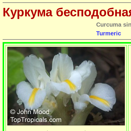
Куркума бесподобна
Curcuma sin
Turmeric