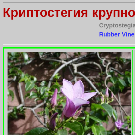
Криптостегия крупн
Cryptostegia
Rubber Vine