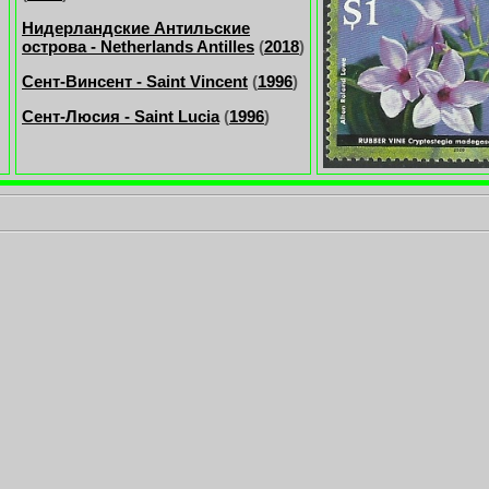
Нидерландские Антильские
острова - Netherlands Antilles
(
2018
)
Сент-Винсент - Saint Vincent
(
1996
)
Сент-Люсия - Saint Lucia
(
1996
)