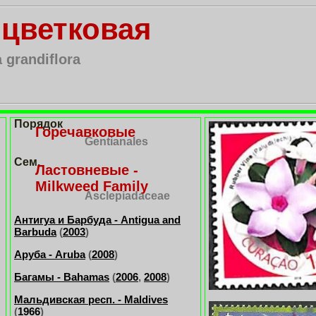
оцветковая
 grandiflora
Порядок
Горечавковые
Gentianales
Сем.
Ластовневые -
Milkweed Family
Asclepiadaceae
Антигуа и Барбуда - Antigua and
Barbuda
(
2003
)
Аруба - Aruba
(
2008
)
Багамы - Bahamas
(
2006
,
2008
)
Мальдивская респ. - Maldives
(
1966
)