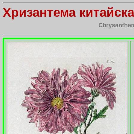
Хризантема китайск
Chrysanthe