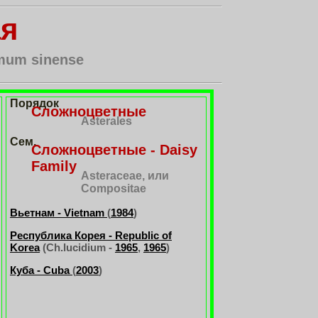
ая
mum sinense
Порядок
Сложноцветные
Asterales
Сем.
Сложноцветные - Daisy
Family
Asteraceae, или
Compositae
Вьетнам - Vietnam
(
1984
)
Республика Корея - Republic of
Korea
(Ch.lucidium -
1965
,
1965
)
Куба - Cuba
(
2003
)