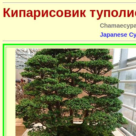
Кипарисовик тупол
Chamaecypa
Japanese Cy