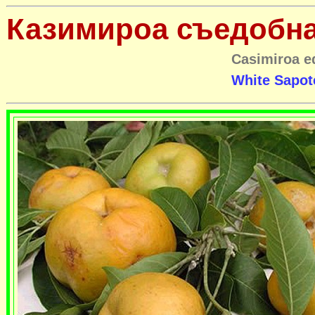
Казимироа съедобн
Casimiroa e
White Sapot