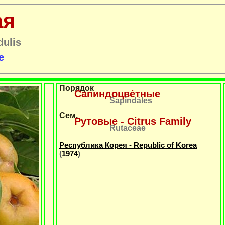
ая
dulis
e
Порядок
Сапиндоцве́тные
Sapindáles
Сем.
Рутовые - Citrus Family
Rutaceae
Республика Корея - Republic of Korea
(
1974
)