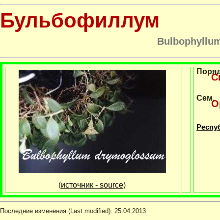
Бульбофиллум
Bulbophyllu
Поря
С
Сем.
О
Респуб
(
источник - source
)
Последние изменения (Last modified):
25.04.2013