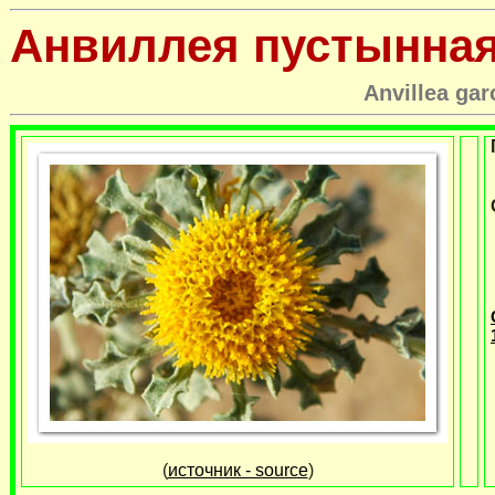
Анвиллея пустынна
Anvillea gar
(
источник - source
)