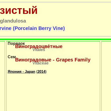
езистый
glandulosa
vine (Porcelain Berry Vine)
Порядок
Виноградоцве́тные
Vitales
Сем.
Виноградовые - Grapes Family
Vitaceae
Япония - Japan
(
2014
)