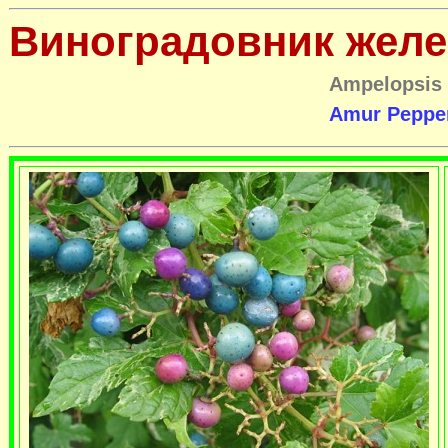
Виноградовник жел
Ampelopsis 
Amur Pepper