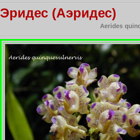
Эридес (Аэридес)
Aerides quin