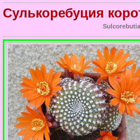
Сулькоребуция коро
Sulcorebutia