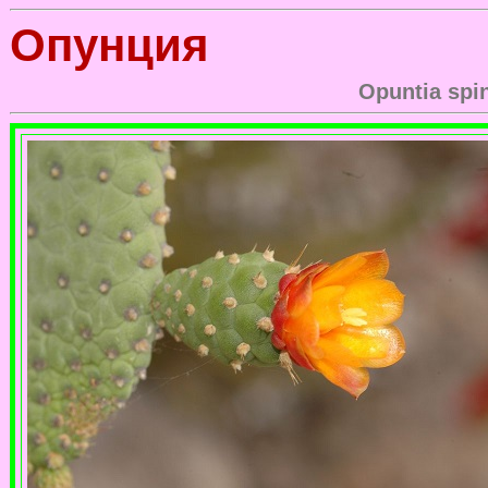
Опунция
Opuntia spi