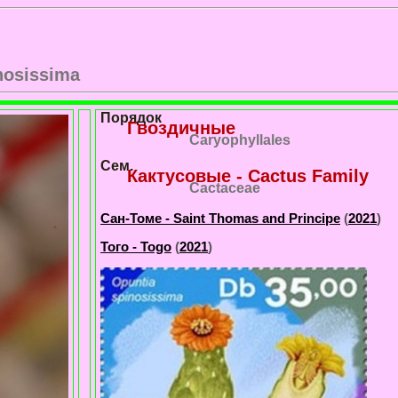
nosissima
Порядок
Гвоздичные
Caryophyllales
Сем.
Кактусовые - Cactus Family
Cactaceae
Сан-Томе - Saint Thomas and Principe
(
2021
)
Того - Togo
(
2021
)