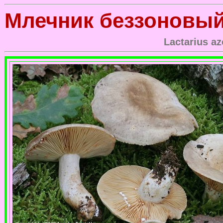
Млечник беззоновы
Lactarius az