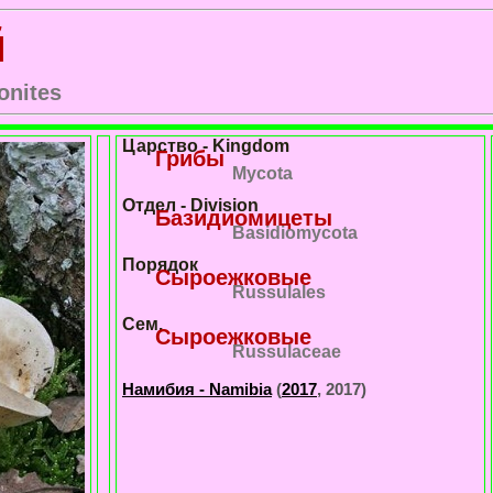
й
onites
Царство - Kingdom
Грибы
Mycota
Отдел - Division
Базидиомицеты
Basidiomycota
Порядок
Сыроежковые
Russulales
Сем.
Сыроежковые
Russulaceae
Намибия - Namibia
(
2017
, 2017)