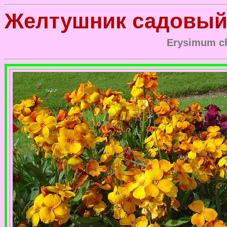
Желтушник садовы
Erysimum ch