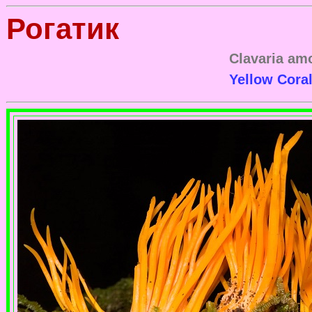
Рогатик
Clavaria am
Yellow Cora