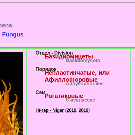
oena
l Fungus
Отдел - Division
Базидиомицеты
Basidiomycota
Порядок
Непластинчатые, или
Афиллофоровые
Aphyllophorales
Сем.
Рогатиковые
Clavariaceae
Нигер - Niger
(
2019
,
2019
)