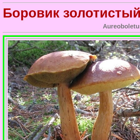
Боровик золотисты
Aureoboletus