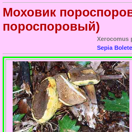
Моховик пороспоро
пороспоровый)
Xerocomus p
Sepia Bolet