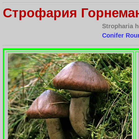
Строфария Горнема
Stropharia 
Conifer Rou