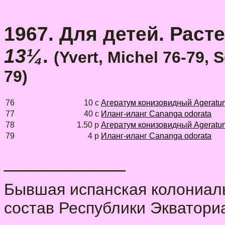
1967. Для детей. Растен
13¼
.
(Yvert, Michel 76-79, 
79)
76
10 с
Агератум конизовидный Ageratu
77
40 с
Иланг-иланг Cananga odorata
78
1.50 р
Агератум конизовидный Ageratu
79
4 р
Иланг-иланг Cananga odorata
___________
Бывшая испанская колониальн
состав Республики Экватор