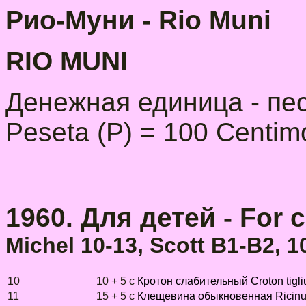
Рио-Муни - Rio Muni
RIO MUNI
Денежная единица - песе
Peseta (P) = 100 Centimo
1960. Для детей - For c
Michel 10-13, Scott B1-B2, 1
10
10 + 5 с
Кротон слабительный Croton tigl
11
15 + 5 с
Клещевина обыкновенная Ricin