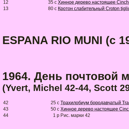
12
35 с
Хинное дерево настоящее Cincho
13
80 с
Кротон слабительный Croton tigl
ESPANA RIO MUNI
(c 19
1964. День почтовой м
(Yvert, Michel 42-44, Scott 
42
25 с
Трахилобиум бородавчатый Tra
43
50 с
Хинное дерево настоящее Cinch
44
1 р
Рис. марки 42