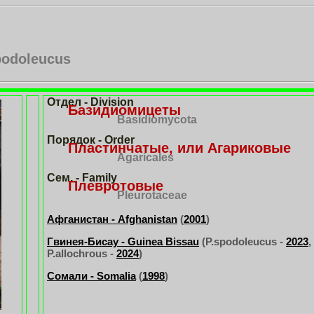
podoleucus
Отдел - Division
Базидиомицеты
Basidiomycota
Порядок - Order
Пластинчатые, или Агариковые
Agaricales
Сем. - Family
Плевротовые
Pleurotaceae
Афганистан - Afghanistan
(
2001
)
Гвинея-Бисау - Guinea Bissau
(P.spodoleucus -
2023
,
P.allochrous -
2024
)
Сомали - Somalia
(
1998
)