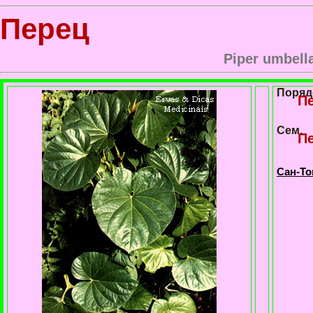
Перец
Piper umbell
Поряд
П
Сем.
Пе
Сан-То